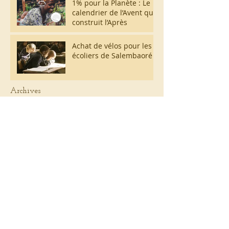
1% pour la Planète : Le
calendrier de l’Avent qui
construit l’Après
Achat de vélos pour les
écoliers de Salembaoré
Archives
mai 2024
(4)
4 posts
avril 2024
(2)
2 posts
mars 2024
(1)
1 post
janvier 2023
(1)
1 post
novembre 2022
(2)
2 posts
avril 2022
(1)
1 post
janvier 2022
(2)
2 posts
décembre 2021
(4)
4 posts
octobre 2021
(1)
1 post
avril 2021
(6)
6 posts
février 2020
(1)
1 post