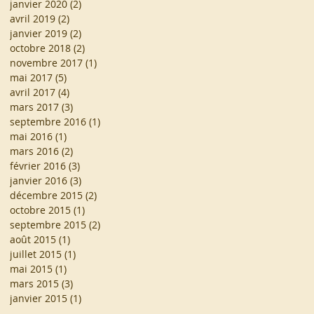
janvier 2020
(2)
2 posts
avril 2019
(2)
2 posts
janvier 2019
(2)
2 posts
octobre 2018
(2)
2 posts
novembre 2017
(1)
1 post
mai 2017
(5)
5 posts
avril 2017
(4)
4 posts
mars 2017
(3)
3 posts
septembre 2016
(1)
1 post
mai 2016
(1)
1 post
mars 2016
(2)
2 posts
février 2016
(3)
3 posts
janvier 2016
(3)
3 posts
décembre 2015
(2)
2 posts
octobre 2015
(1)
1 post
septembre 2015
(2)
2 posts
août 2015
(1)
1 post
juillet 2015
(1)
1 post
mai 2015
(1)
1 post
mars 2015
(3)
3 posts
janvier 2015
(1)
1 post