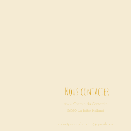
Nous contacter
4370 Chemin du Gontardin
26160 La Bâtie-Rolland
aideetpartageburkina@gmail.com