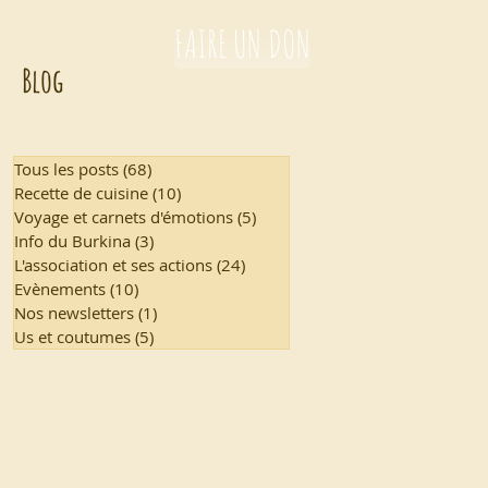
FAIRE UN DON
Blog
Tous les posts
(68)
68 posts
Recette de cuisine
(10)
10 posts
Voyage et carnets d'émotions
(5)
5 posts
Info du Burkina
(3)
3 posts
L'association et ses actions
(24)
24 posts
Evènements
(10)
10 posts
Nos newsletters
(1)
1 post
Us et coutumes
(5)
5 posts