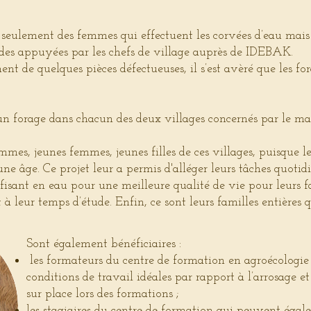
eulement des femmes qui effectuent les corvées d’eau mais
ndes appuyées par les chefs de village auprès de IDEBAK.
t de quelques pièces défectueuses, il s’est avèré que les for
 un forage dans chacun des deux villages concernés par le m
emmes, jeunes femmes, jeunes filles de ces villages, puisque l
une âge. Ce projet leur a permis d'alléger leurs tâches quotid
sant en eau pour une meilleure qualité de vie pour leurs fa
t à leur temps d’étude. Enfin, ce sont leurs familles entières 
Sont également bénéficiaires :
les formateurs du centre de formation en agroécologie
conditions de travail idéales par rapport à l’arrosage et 
sur place lors des formations ;
les stagiaires du centre de formation qui peuvent égal