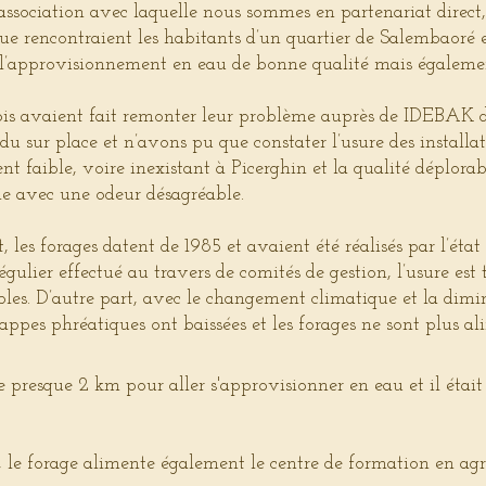
association avec laquelle nous sommes en partenariat direct, 
 que rencontraient les habitants d’un quartier de Salembaoré 
l’approvisionnement en eau de bonne qualité mais égalemen
ois avaient fait remonter leur problème auprès de IDEBAK d
u sur place et n’avons pu que constater l’usure des installat
t faible, voire inexistant à Picerghin et la qualité déplorab
le avec une odeur désagréable.
t, les forages datent de 1985 et avaient été réalisés par l’é
régulier effectué au travers de comités de gestion, l’usure est 
bles. D’autre part, avec le changement climatique et la dimin
nappes phréatiques ont baissées et les forages ne sont plus al
e presque 2 km pour aller s'approvisionner en eau et il étai
e, le forage alimente également le centre de formation en agr