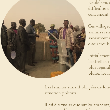
Koulelogo, 
difficultés
concernant 
Ces village
sommes rend
excessivemen
d'eau troub
Initialemen
l’entretien 
plus répara
pluies, les 
Les femmes étaient obligées de fair
situation précaire.
Il est à signaler que sur Salembaor