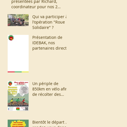
présentées par Richard,
coordinateur pour nos 2
associations.
Qui va participer à
l'opération "Roue
Solidaire" ?
Présentation de
IDEBAK, nos
partenaires directs,
par leur Président,
Ousséni
Nyantudre.
Un périple de
850km en vélo afin
de récolter des
fonds pour la
création d'un
forage !
Bientôt le départ ...