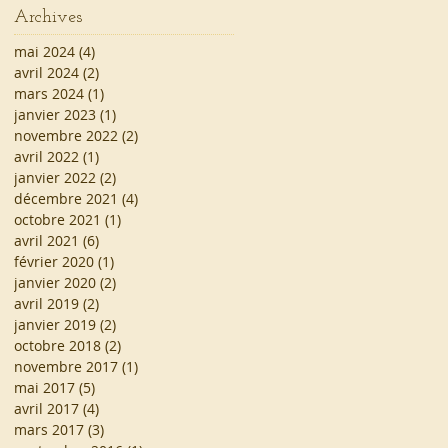
Archives
mai 2024
(4)
4 posts
avril 2024
(2)
2 posts
mars 2024
(1)
1 post
janvier 2023
(1)
1 post
novembre 2022
(2)
2 posts
avril 2022
(1)
1 post
janvier 2022
(2)
2 posts
décembre 2021
(4)
4 posts
octobre 2021
(1)
1 post
avril 2021
(6)
6 posts
février 2020
(1)
1 post
janvier 2020
(2)
2 posts
avril 2019
(2)
2 posts
janvier 2019
(2)
2 posts
octobre 2018
(2)
2 posts
novembre 2017
(1)
1 post
mai 2017
(5)
5 posts
avril 2017
(4)
4 posts
mars 2017
(3)
3 posts