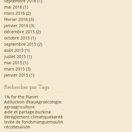
septembre 2016
(1)
1 post
mai 2016
(1)
1 post
mars 2016
(2)
2 posts
février 2016
(3)
3 posts
janvier 2016
(3)
3 posts
décembre 2015
(2)
2 posts
octobre 2015
(1)
1 post
septembre 2015
(2)
2 posts
août 2015
(1)
1 post
juillet 2015
(1)
1 post
mai 2015
(1)
1 post
mars 2015
(3)
3 posts
janvier 2015
(1)
1 post
Rechercher par Tags
1% for the Planet
Adduction d’eau
Agroécologie
agroagriculture
aide et partage burkina
dérèglement climatique
karité
levée de fonds
mangue
moulin
récolte
saison