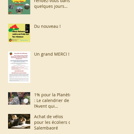
rendez-vous dans
quelques jours
pour en savoir plus
!
Du nouveau !
Un grand MERCI !
1% pour la Planète
: Le calendrier de
l’Avent qui
construit l’Après
Achat de vélos
pour les écoliers de
Salembaoré